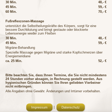
30 Min.
48,- €
45 Min.
59,- €
60 Min.
70,- €
Fußreflexzonen-Massage
unterstützt die Selbstheilungskräfte des Körpers, sorgt für eine
bessere Durchblutung und bringt gestaute oder blockierte
Lebensenergie wieder zum Fließen
30 Min.
48,- €
45 Min.
59,- €
Migräne-Behandlung
Spezielle Massage gegen Migräne und starke Kopfschmerzen über
Energiemeridiane
ca. 25 Min.
52,- €
Bitte beachten Sie, dass Ihnen Termine, die Sie nicht mindestens
24 Stunden vorher absagen, in Rechnung gestellt werden. Aus
hygienischen Gründen können Sie Ihren geliebten Vierbeiner
nicht mitbringen.
Alle Angaben ohne Gewähr. Änderungen und Irrtümer vorbehalten.
|
Impressum
Datenschutz