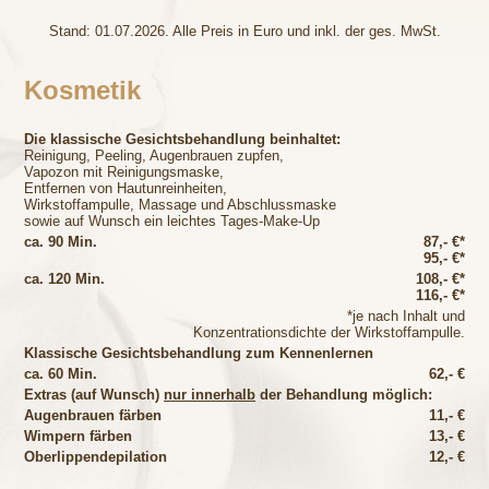
Stand: 01.07.2026. Alle Preis in Euro und inkl. der ges. MwSt.
Kosmetik
Die klassische Gesichtsbehandlung beinhaltet:
Reinigung, Peeling, Augenbrauen zupfen,
Vapozon mit Reinigungsmaske,
Entfernen von Hautunreinheiten,
Wirkstoffampulle, Massage und Abschlussmaske
sowie auf Wunsch ein leichtes Tages-Make-Up
ca. 90 Min.
87,- €
*
95,- €*
ca. 120 Min.
108,- €*
116,- €*
*je nach Inhalt und
Konzentrationsdichte der Wirkstoffampulle.
Klassische Gesichtsbehandlung zum Kennenlernen
ca. 60 Min.
62,- €
Extras (auf Wunsch)
nur innerhalb
der Behandlung möglich:
Augenbrauen färben
11,- €
Wimpern färben
13,- €
Oberlippendepilation
12,- €