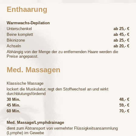
Enthaarung
Warmwachs-Depilation
Unterschenkel
ab 25,- €
Beine komplett
ab 45,- €
Bikinizone
ab 25,- €
Achseln
ab 20,- €
Abhängig von der Menge der zu entfernenden Haare werden die
Preise angepasst.
Med. Massagen
Klassische Massage
lockert die Muskulatur, regt den Stoffwechsel an und wirkt
durchblutungsfördernd
30 Min.
48,- €
45 Min.
59,- €
60 Min.
70,- €
Med. Massage/Lymphdrainage
dient zum Abtransport von vermehrter Flüssigkeitsansammlung
(Lymphe) im Gewebe