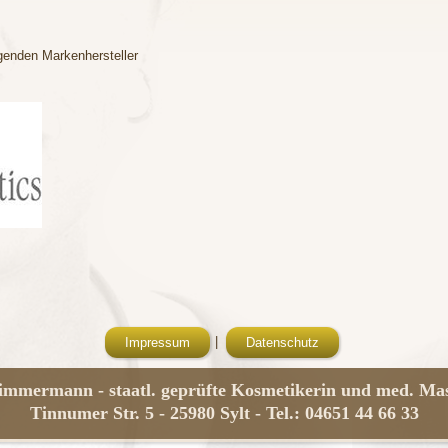
genden Markenhersteller
|
Impressum
Datenschutz
immermann - staatl. geprüfte Kosmetikerin und med. Ma
Tinnumer Str. 5 - 25980 Sylt - Tel.: 04651 44 66 33